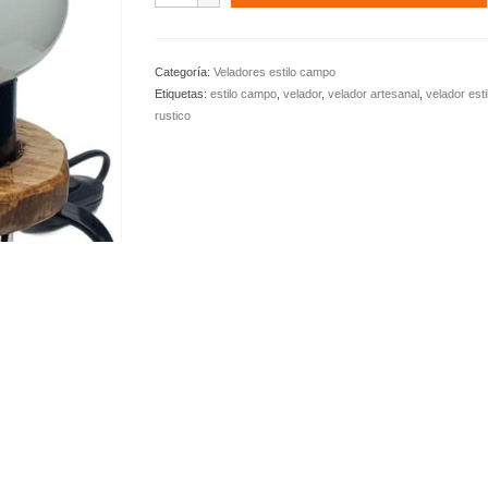
campo
con
tubo
Categoría:
Veladores estilo campo
colonial
Etiquetas:
estilo campo
,
velador
,
velador artesanal
,
velador est
cantidad
rustico