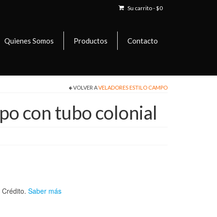
Su carrito
-
$
0
Quienes Somos
Productos
Contacto
VOLVER A
VELADORES ESTILO CAMPO
po con tubo colonial
Crédito.
Saber más