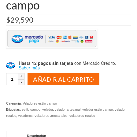
campo
$
29,590
Hasta 12 pagos sin tarjeta
con Mercado Crédito.
Saber más
Velador
AÑADIR AL CARRITO
artesanal
estilo
campo
cantidad
Categoría:
Veladores estilo campo
Etiquetas:
estilo campo
,
velador
,
velador artesanal
,
velador estilo campo
,
velador
rustico
,
veladores
,
veladores artesanales
,
veladores rustico
Descripción