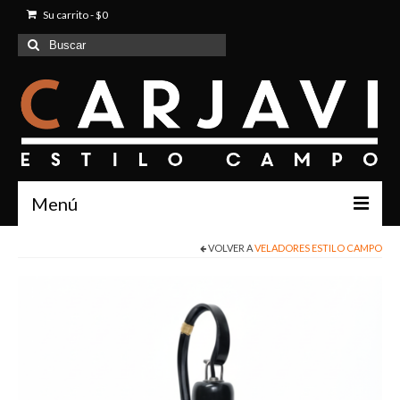
Su carrito
-
$
0
Buscar
por:
Menú
VOLVER A
VELADORES ESTILO CAMPO
Inicio
Quienes Somos
Productos
Contacto