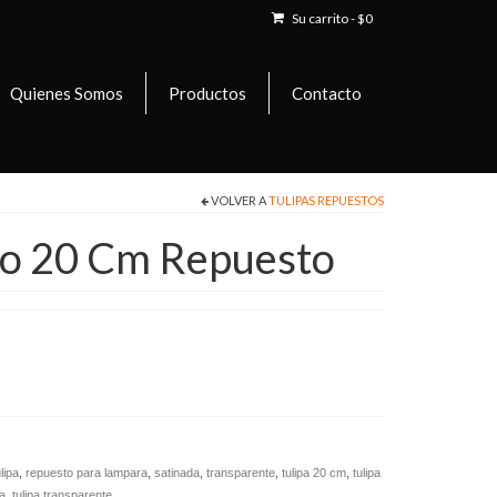
Su carrito
-
$
0
Quienes Somos
Productos
Contacto
VOLVER A
TULIPAS REPUESTOS
po 20 Cm Repuesto
lipa
,
repuesto para lampara
,
satinada
,
transparente
,
tulipa 20 cm
,
tulipa
a
,
tulipa transparente