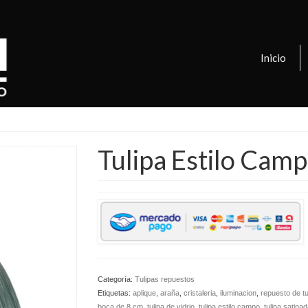
Inicio
Tulipa Estilo Cam
Categoría:
Tulipas repuestos
Etiquetas:
aplique
,
araña
,
cristaleria
,
iluminacion
,
repuesto de tu
boca de 8 cm
,
tulipa de vidrio
,
tulipa estilo campo
,
tulipa satinad