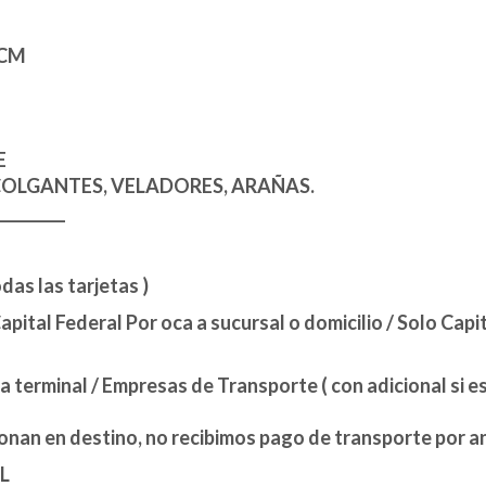
 CM
E
COLGANTES, VELADORES, ARAÑAS.
_________
s las tarjetas )
tal Federal Por oca a sucursal o domicilio / Solo Capi
terminal / Empresas de Transporte ( con adicional si est
bonan en destino, no recibimos pago de transporte por a
L