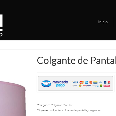
Inicio
Colgante de Pantal
Categoría:
Colgante Circular
Etiquetas:
colgante
,
colgante de pantalla
,
colgantes