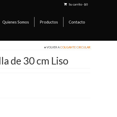
Su carrito
-
$
0
Quienes Somos
Productos
Contacto
VOLVER A
COLGANTE CIRCULAR
la de 30 cm Liso