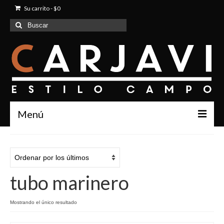
Su carrito
-
$
0
Buscar
por:
Menú
Inicio
Quienes Somos
tubo marinero
Productos
Contacto
Mostrando el único resultado