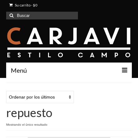
Su carrito
-
$
0
Buscar
por:
Menú
Inicio
Quienes Somos
repuesto
Productos
Contacto
Mostrando el único resultado