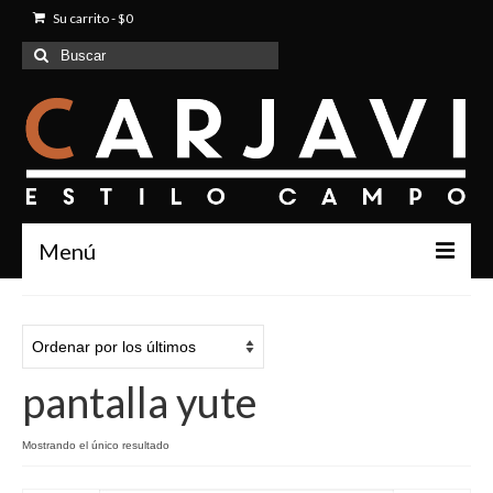
Su carrito
-
$
0
Buscar
por:
Menú
Inicio
Quienes Somos
pantalla yute
Productos
Contacto
Mostrando el único resultado