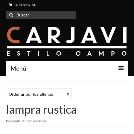
Su carrito
-
$
0
Buscar
por:
Menú
Inicio
Quienes Somos
lampra rustica
Productos
Contacto
Mostrando el único resultado