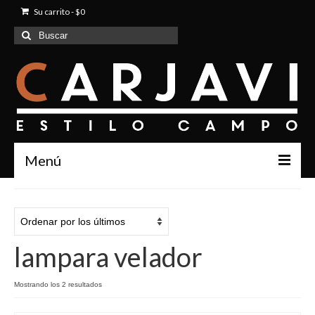
Su carrito
-
$
0
Buscar
por:
Menú
Inicio
Quienes Somos
lampara velador
Productos
Contacto
Mostrando los 2 resultados