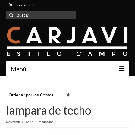
Su carrito
-
$
0
Buscar
por:
Menú
Inicio
Quienes Somos
lampara de techo
Productos
Contacto
Mostrando 1–12 de 21 resultados