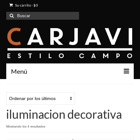
Su carrito
-
$
0
Buscar
por:
Menú
Inicio
Quienes Somos
iluminacion decorativa
Productos
Contacto
Mostrando los 4 resultados