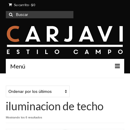
Su carrito
-
$
0
Buscar
por:
Menú
Inicio
Quienes Somos
iluminacion de techo
Productos
Contacto
Mostrando los 6 resultados