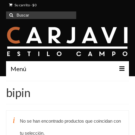
Su carrito
-
$
0
Buscar
por:
Menú
Inicio
bipin
Quienes Somos
Productos
No se han encontrado productos que coincidan con
Contacto
tu selección.