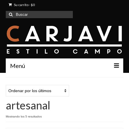
Su carrito
-
$
0
Buscar
por:
Menú
Inicio
Quienes Somos
artesanal
Productos
Contacto
Mostrando los 5 resultados