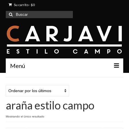
Su carrito
-
$
0
Buscar
por:
Menú
Inicio
Quienes Somos
araña estilo campo
Productos
Contacto
Mostrando el único resultado